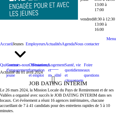
13:00 à
17:00
vendredi
8:30 à 12:30
13:00 à
16:00
Menu
Accueil
Jeunes
Employeurs
Actualités
Agenda
Nous contacter
Qui sommes-nous ?
Contrat
Orientation,
Financeurs
Logement
Santé, vie
Foire
d'engagement
formation
et
quotidienne
aux
Actualité du 01 avril 2024
jeune
et emploi
mobilité
et
questions
citoyennete
JOB DATING INTÉRIM
Le 26 mars 2024, la Mission Locale du Pays de Remiremont et de ses
Vallées a organisé avec succès le JOB DATING INTERIM dans ses
locaux. Cet événement a réuni 16 agences intérimaires, chacune
accueillant de 7 à 41 candidats pour des entretiens rapides de 5 à 10
minutes.