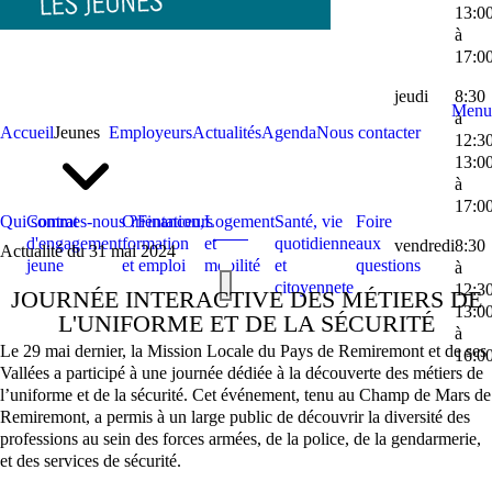
13:0
à
17:0
jeudi
8:30
Menu
à
Accueil
Jeunes
Employeurs
Actualités
Agenda
Nous contacter
12:3
13:0
à
17:0
Qui sommes-nous ?
Contrat
Orientation,
Financeurs
Logement
Santé, vie
Foire
d'engagement
formation
et
quotidienne
aux
vendredi
8:30
Actualité du 31 mai 2024
jeune
et emploi
mobilité
et
questions
à
citoyennete
12:3
JOURNÉE INTERACTIVE DES MÉTIERS DE
13:0
L'UNIFORME ET DE LA SÉCURITÉ
à
Le 29 mai dernier, la Mission Locale du Pays de Remiremont et de ses
16:0
Vallées a participé à une journée dédiée à la découverte des métiers de
l’uniforme et de la sécurité. Cet événement, tenu au Champ de Mars de
Remiremont, a permis à un large public de découvrir la diversité des
professions au sein des forces armées, de la police, de la gendarmerie,
et des services de sécurité.