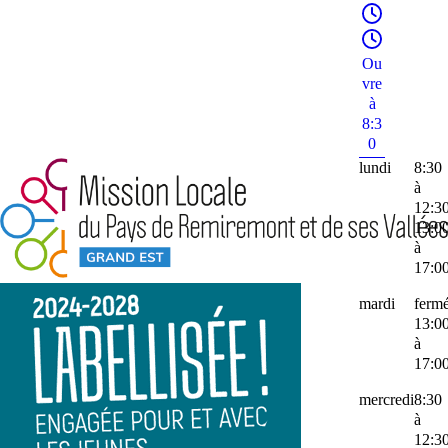
Ou
vre
à
8:3
0
lundi
8:30
à
12:3
13:0
à
17:0
mardi
ferm
13:0
à
17:0
mercredi
8:30
à
12:3