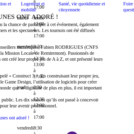
à
ion et
Logement et
Santé, vie quotidienne et
Foire
17:00
mobilité
citoyennete
quest
EUNES ONT ADORÉ !
mardi
fermé
13:00
u la chance de participer à cet événement, également
à
rs et les spectateurs. Les tournois ont été diffusés
17:00
mercredi
8:30
eux conseillers numériques, Fabien RODRIGUES (CNFS
à
la Mission Locale de Remiremont). Passionnés de
12:30
 ont créé leur propre jeu de A à Z, et ont présenté leurs
13:00
à
pelé « Construct 3 ». En construisant leur propre jeu,
17:00
le Game Design, l’utilisation de logiciels pour créer
jeudi
8:30
onde que se digitalise de plus en plus, il est important
à
12:30
 public. Les dix séances qu’ils ont passé à concevoir
13:00
pour leur avenir professionnel.
à
17:00
vendredi
8:30
à