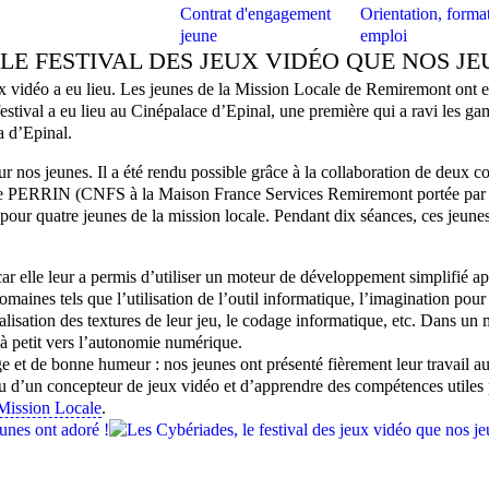
Contrat d'engagement
Orientation, format
jeune
emploi
LE FESTIVAL DES JEUX VIDÉO QUE NOS J
ux vidéo a eu lieu. Les jeunes de la Mission Locale de Remiremont ont e
tival a eu lieu au Cinépalace d’Epinal, une première qui a ravi les game
a d’Epinal.
ur nos jeunes. Il a été rendu possible grâce à la collaboration de d
me PERRIN (CNFS à la Maison France Services Remiremont portée par 
r pour quatre jeunes de la mission locale. Pendant dix séances, ces jeunes
ar elle leur a permis d’utiliser un moteur de développement simplifié ap
maines tels que l’utilisation de l’outil informatique, l’imagination pour 
lisation des textures de leur jeu, le codage informatique, etc. Dans un m
 à petit vers l’autonomie numérique.
 et de bonne humeur : nos jeunes ont présenté fièrement leur travail au
eau d’un concepteur de jeux vidéo et d’apprendre des compétences utiles 
Mission Locale
.