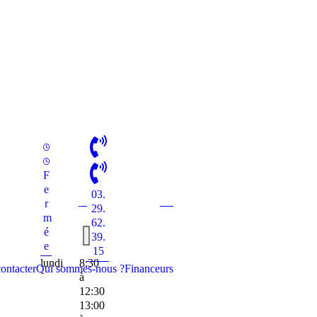
F
e
03.
r
29.
m
62.
é
39.
e
15
lundi
8:30
ontacter
Qui sommes-nous ?
Financeurs
à
12:30
13:00