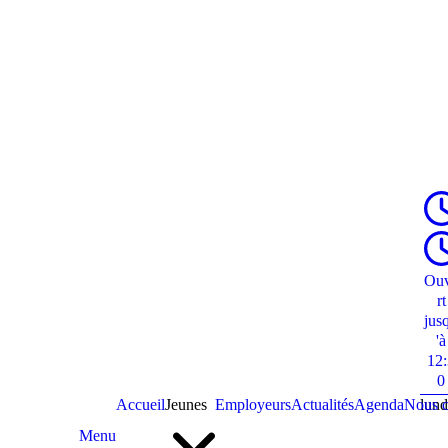
Ou
rt
jus
'à
12
0
Accueil
Jeunes
Employeurs
Actualités
Agenda
Nous c
lund
Menu