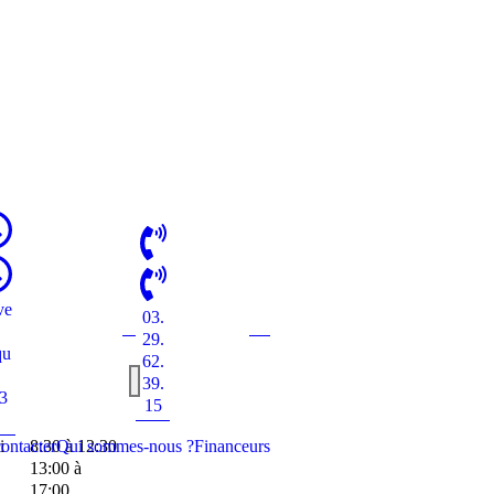
ve
03.
29.
qu
62.
39.
:3
15
ontacter
i
8:30 à 12:30
Qui sommes-nous ?
Financeurs
13:00 à
17:00