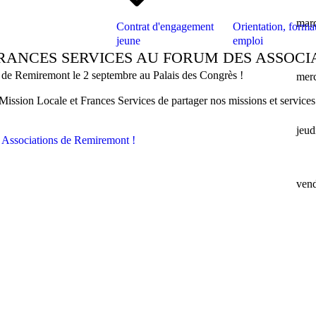
mar
Contrat d'engagement
Orientation, format
jeune
emploi
FRANCES SERVICES AU FORUM DES ASSOCI
s de Remiremont le 2 septembre au Palais des Congrès !
merc
Mission Locale et Frances Services de partager nos missions et service
jeud
vend