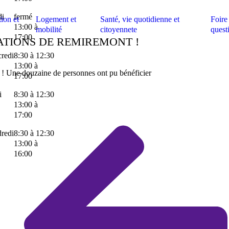
di
fermé
ion et
Logement et
Santé, vie quotidienne et
Foire
13:00 à
mobilité
citoyennete
quest
17:00
ATIONS DE REMIREMONT !
redi
8:30 à 12:30
13:00 à
s ! Une douzaine de personnes ont pu bénéficier
17:00
i
8:30 à 12:30
13:00 à
17:00
redi
8:30 à 12:30
13:00 à
16:00